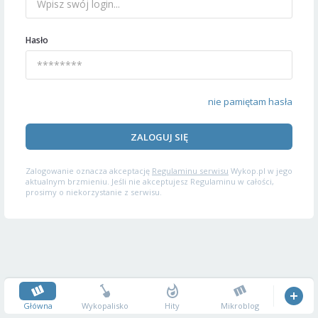
Hasło
nie pamiętam hasła
ZALOGUJ SIĘ
Zalogowanie oznacza akceptację
Regulaminu serwisu
Wykop.pl w jego
aktualnym brzmieniu. Jeśli nie akceptujesz Regulaminu w całości,
prosimy o niekorzystanie z serwisu.
Główna
Wykopalisko
Hity
Mikroblog