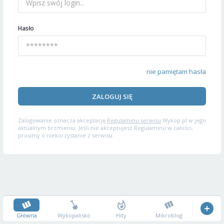
Hasło
nie pamiętam hasła
ZALOGUJ SIĘ
Zalogowanie oznacza akceptację
Regulaminu serwisu
Wykop.pl w jego
aktualnym brzmieniu. Jeśli nie akceptujesz Regulaminu w całości,
prosimy o niekorzystanie z serwisu.
Główna
Wykopalisko
Hity
Mikroblog