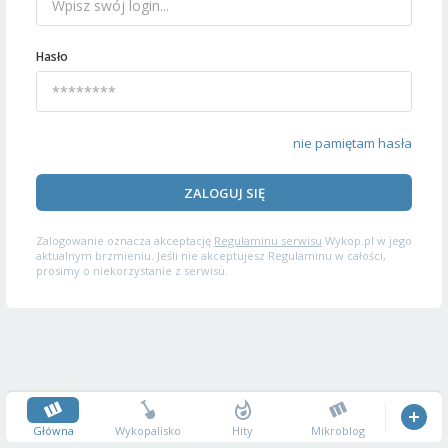
Hasło
nie pamiętam hasła
ZALOGUJ SIĘ
Zalogowanie oznacza akceptację
Regulaminu serwisu
Wykop.pl w jego
aktualnym brzmieniu. Jeśli nie akceptujesz Regulaminu w całości,
prosimy o niekorzystanie z serwisu.
Główna
Wykopalisko
Hity
Mikroblog