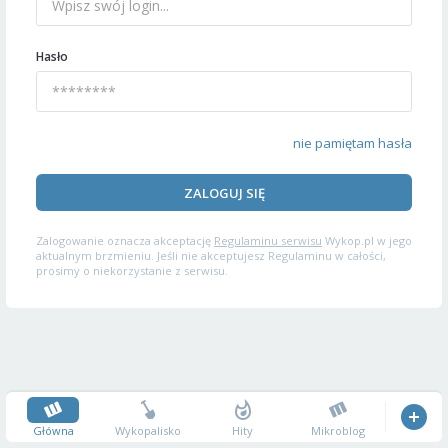
Hasło
nie pamiętam hasła
ZALOGUJ SIĘ
Zalogowanie oznacza akceptację
Regulaminu serwisu
Wykop.pl w jego
aktualnym brzmieniu. Jeśli nie akceptujesz Regulaminu w całości,
prosimy o niekorzystanie z serwisu.
Główna
Wykopalisko
Hity
Mikroblog