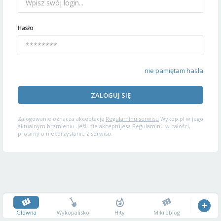
Hasło
nie pamiętam hasła
ZALOGUJ SIĘ
Zalogowanie oznacza akceptację
Regulaminu serwisu
Wykop.pl w jego
aktualnym brzmieniu. Jeśli nie akceptujesz Regulaminu w całości,
prosimy o niekorzystanie z serwisu.
Główna
Wykopalisko
Hity
Mikroblog