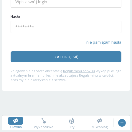
Hasło
nie pamiętam hasła
ZALOGUJ SIĘ
Zalogowanie oznacza akceptację
Regulaminu serwisu
Wykop.pl w jego
aktualnym brzmieniu. Jeśli nie akceptujesz Regulaminu w całości,
prosimy o niekorzystanie z serwisu.
Główna
Wykopalisko
Hity
Mikroblog