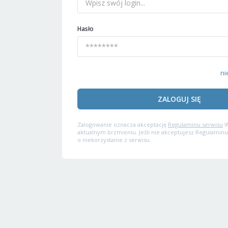
Hasło
ni
ZALOGUJ SIĘ
Zalogowanie oznacza akceptację
Regulaminu serwisu
W
aktualnym brzmieniu. Jeśli nie akceptujesz Regulaminu
o niekorzystanie z serwisu.