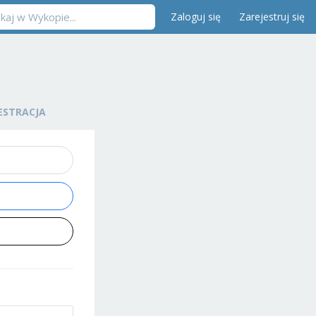
Zaloguj się
Zarejestruj się
ESTRACJA