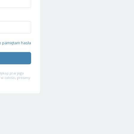
e pamiętam hasła
ykop.pl w jego
 w całości, prosimy