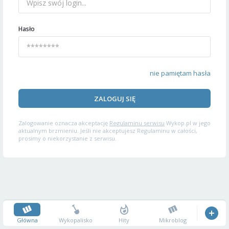
Hasło
nie pamiętam hasła
ZALOGUJ SIĘ
Zalogowanie oznacza akceptację
Regulaminu serwisu
Wykop.pl w jego
aktualnym brzmieniu. Jeśli nie akceptujesz Regulaminu w całości,
prosimy o niekorzystanie z serwisu.
Główna
Wykopalisko
Hity
Mikroblog