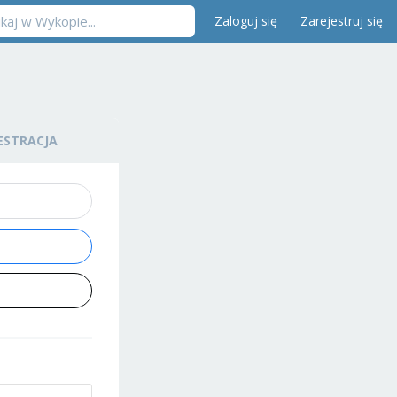
Zaloguj się
Zarejestruj się
ESTRACJA