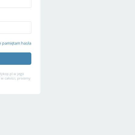
e pamiętam hasła
ykop.pl w jego
 w całości, prosimy