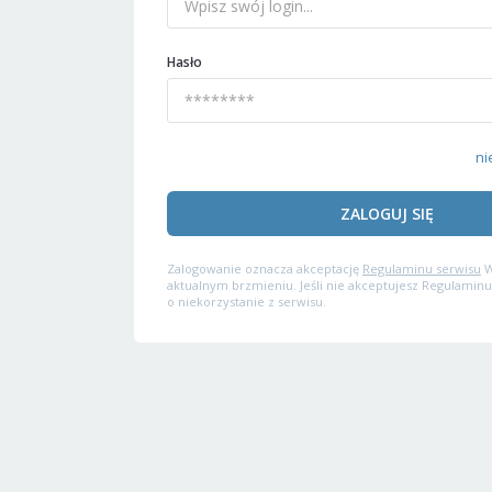
Hasło
ni
ZALOGUJ SIĘ
Zalogowanie oznacza akceptację
Regulaminu serwisu
W
aktualnym brzmieniu. Jeśli nie akceptujesz Regulaminu
o niekorzystanie z serwisu.