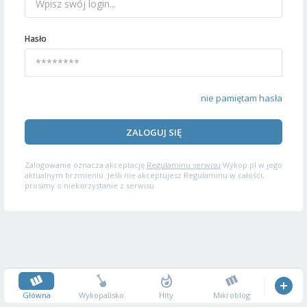
Hasło
nie pamiętam hasła
ZALOGUJ SIĘ
Zalogowanie oznacza akceptację
Regulaminu serwisu
Wykop.pl w jego
aktualnym brzmieniu. Jeśli nie akceptujesz Regulaminu w całości,
prosimy o niekorzystanie z serwisu.
Główna
Wykopalisko
Hity
Mikroblog