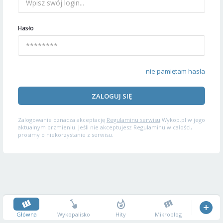
Hasło
nie pamiętam hasła
ZALOGUJ SIĘ
Zalogowanie oznacza akceptację
Regulaminu serwisu
Wykop.pl w jego
aktualnym brzmieniu. Jeśli nie akceptujesz Regulaminu w całości,
prosimy o niekorzystanie z serwisu.
Główna
Wykopalisko
Hity
Mikroblog