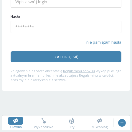
Hasło
nie pamiętam hasła
ZALOGUJ SIĘ
Zalogowanie oznacza akceptację
Regulaminu serwisu
Wykop.pl w jego
aktualnym brzmieniu. Jeśli nie akceptujesz Regulaminu w całości,
prosimy o niekorzystanie z serwisu.
Główna
Wykopalisko
Hity
Mikroblog