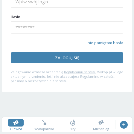
Hasło
nie pamiętam hasła
ZALOGUJ SIĘ
Zalogowanie oznacza akceptację
Regulaminu serwisu
Wykop.pl w jego
aktualnym brzmieniu. Jeśli nie akceptujesz Regulaminu w całości,
prosimy o niekorzystanie z serwisu.
Główna
Wykopalisko
Hity
Mikroblog