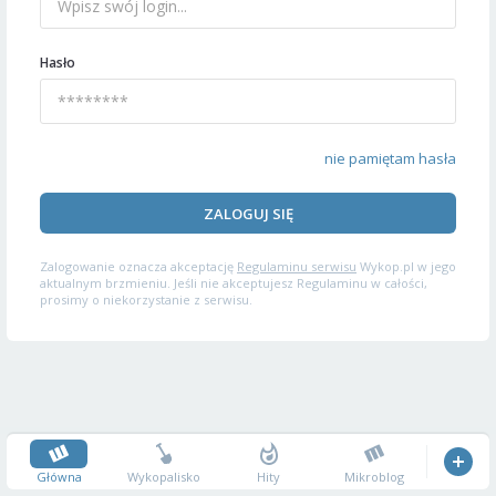
Hasło
nie pamiętam hasła
ZALOGUJ SIĘ
Zalogowanie oznacza akceptację
Regulaminu serwisu
Wykop.pl w jego
aktualnym brzmieniu. Jeśli nie akceptujesz Regulaminu w całości,
prosimy o niekorzystanie z serwisu.
Główna
Wykopalisko
Hity
Mikroblog