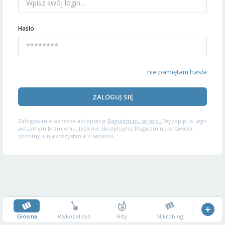
Hasło
nie pamiętam hasła
ZALOGUJ SIĘ
Zalogowanie oznacza akceptację
Regulaminu serwisu
Wykop.pl w jego
aktualnym brzmieniu. Jeśli nie akceptujesz Regulaminu w całości,
prosimy o niekorzystanie z serwisu.
Główna
Wykopalisko
Hity
Mikroblog