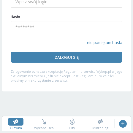
Hasło
nie pamiętam hasła
ZALOGUJ SIĘ
Zalogowanie oznacza akceptację
Regulaminu serwisu
Wykop.pl w jego
aktualnym brzmieniu. Jeśli nie akceptujesz Regulaminu w całości,
prosimy o niekorzystanie z serwisu.
Główna
Wykopalisko
Hity
Mikroblog