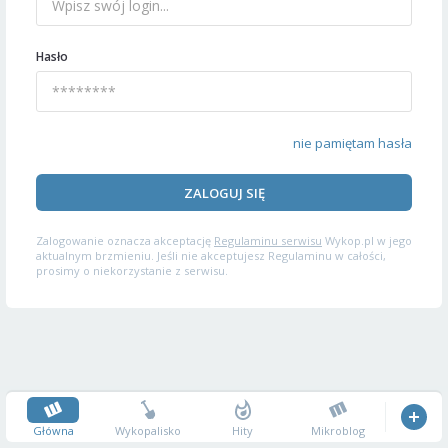
Hasło
nie pamiętam hasła
ZALOGUJ SIĘ
Zalogowanie oznacza akceptację
Regulaminu serwisu
Wykop.pl w jego
aktualnym brzmieniu. Jeśli nie akceptujesz Regulaminu w całości,
prosimy o niekorzystanie z serwisu.
Główna
Wykopalisko
Hity
Mikroblog