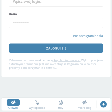
Hasło
nie pamiętam hasła
ZALOGUJ SIĘ
Zalogowanie oznacza akceptację
Regulaminu serwisu
Wykop.pl w jego
aktualnym brzmieniu. Jeśli nie akceptujesz Regulaminu w całości,
prosimy o niekorzystanie z serwisu.
Główna
Wykopalisko
Hity
Mikroblog