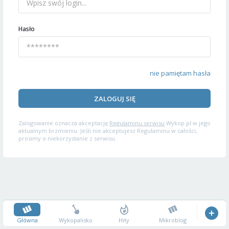
Hasło
nie pamiętam hasła
ZALOGUJ SIĘ
Zalogowanie oznacza akceptację
Regulaminu serwisu
Wykop.pl w jego
aktualnym brzmieniu. Jeśli nie akceptujesz Regulaminu w całości,
prosimy o niekorzystanie z serwisu.
Główna
Wykopalisko
Hity
Mikroblog