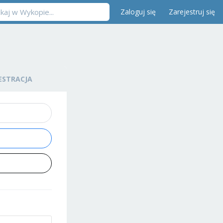
Zaloguj się
Zarejestruj się
ESTRACJA