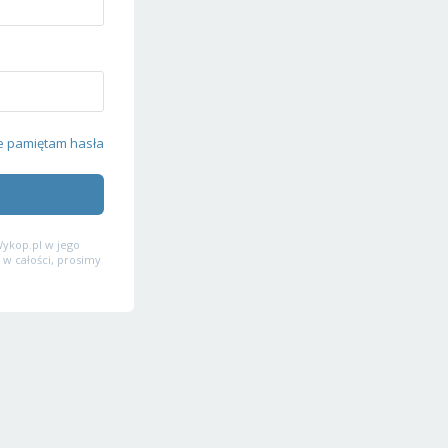
e pamiętam hasła
ykop.pl w jego
 w całości, prosimy