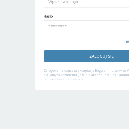
Hasło
ni
ZALOGUJ SIĘ
Zalogowanie oznacza akceptację
Regulaminu serwisu
W
aktualnym brzmieniu. Jeśli nie akceptujesz Regulaminu
o niekorzystanie z serwisu.