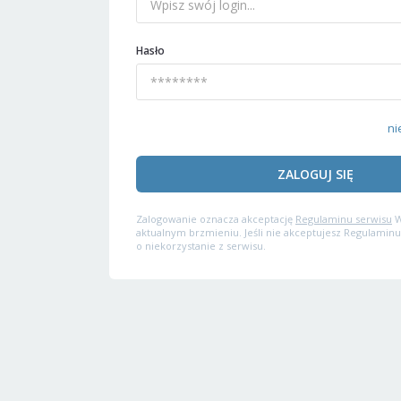
Hasło
ni
ZALOGUJ SIĘ
Zalogowanie oznacza akceptację
Regulaminu serwisu
W
aktualnym brzmieniu. Jeśli nie akceptujesz Regulaminu
o niekorzystanie z serwisu.