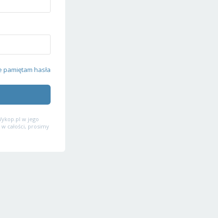
e pamiętam hasła
ykop.pl w jego
 w całości, prosimy