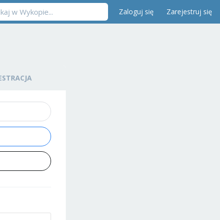
Zaloguj się
Zarejestruj się
ESTRACJA