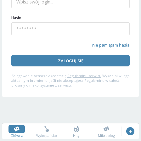
Hasło
nie pamiętam hasła
ZALOGUJ SIĘ
Zalogowanie oznacza akceptację
Regulaminu serwisu
Wykop.pl w jego
aktualnym brzmieniu. Jeśli nie akceptujesz Regulaminu w całości,
prosimy o niekorzystanie z serwisu.
Główna
Wykopalisko
Hity
Mikroblog