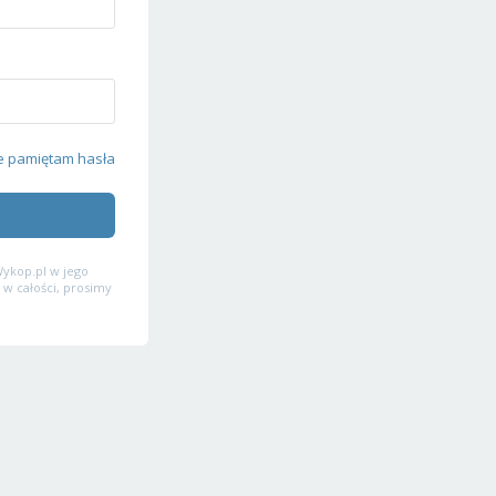
e pamiętam hasła
ykop.pl w jego
 w całości, prosimy