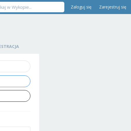
Zaloguj się
Zarejestruj się
ESTRACJA