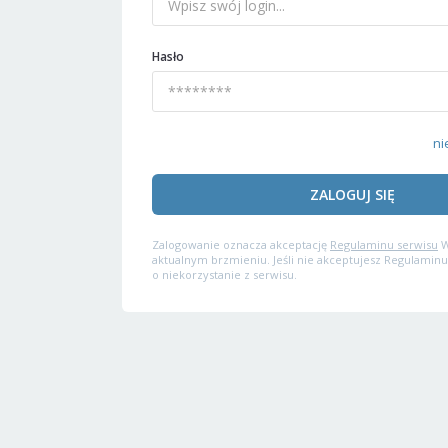
Hasło
ni
ZALOGUJ SIĘ
Zalogowanie oznacza akceptację
Regulaminu serwisu
W
aktualnym brzmieniu. Jeśli nie akceptujesz Regulaminu
o niekorzystanie z serwisu.