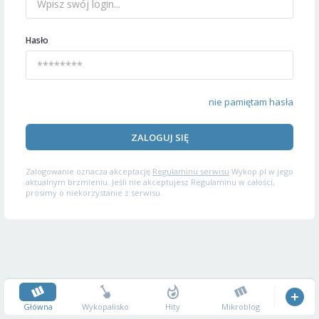
Hasło
nie pamiętam hasła
ZALOGUJ SIĘ
Zalogowanie oznacza akceptację
Regulaminu serwisu
Wykop.pl w jego
aktualnym brzmieniu. Jeśli nie akceptujesz Regulaminu w całości,
prosimy o niekorzystanie z serwisu.
Główna
Wykopalisko
Hity
Mikroblog