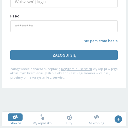
Hasło
nie pamiętam hasła
ZALOGUJ SIĘ
Zalogowanie oznacza akceptację
Regulaminu serwisu
Wykop.pl w jego
aktualnym brzmieniu. Jeśli nie akceptujesz Regulaminu w całości,
prosimy o niekorzystanie z serwisu.
Główna
Wykopalisko
Hity
Mikroblog