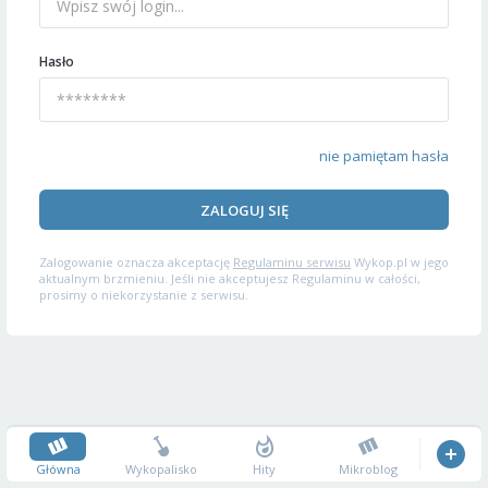
Hasło
nie pamiętam hasła
ZALOGUJ SIĘ
Zalogowanie oznacza akceptację
Regulaminu serwisu
Wykop.pl w jego
aktualnym brzmieniu. Jeśli nie akceptujesz Regulaminu w całości,
prosimy o niekorzystanie z serwisu.
Główna
Wykopalisko
Hity
Mikroblog