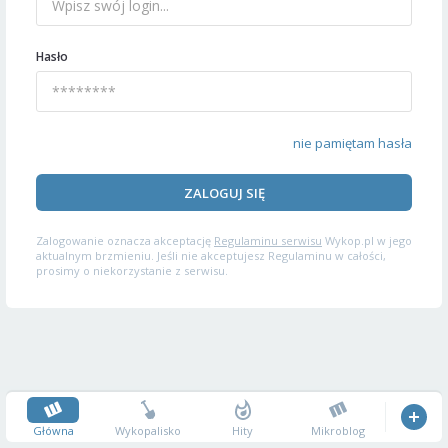
Hasło
nie pamiętam hasła
ZALOGUJ SIĘ
Zalogowanie oznacza akceptację
Regulaminu serwisu
Wykop.pl w jego
aktualnym brzmieniu. Jeśli nie akceptujesz Regulaminu w całości,
prosimy o niekorzystanie z serwisu.
Główna
Wykopalisko
Hity
Mikroblog