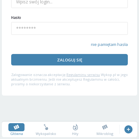
Hasło
nie pamiętam hasła
ZALOGUJ SIĘ
Zalogowanie oznacza akceptację
Regulaminu serwisu
Wykop.pl w jego
aktualnym brzmieniu. Jeśli nie akceptujesz Regulaminu w całości,
prosimy o niekorzystanie z serwisu.
Główna
Wykopalisko
Hity
Mikroblog