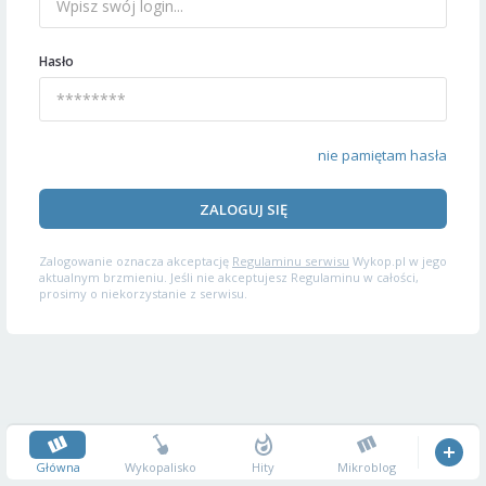
Hasło
nie pamiętam hasła
ZALOGUJ SIĘ
Zalogowanie oznacza akceptację
Regulaminu serwisu
Wykop.pl w jego
aktualnym brzmieniu. Jeśli nie akceptujesz Regulaminu w całości,
prosimy o niekorzystanie z serwisu.
Główna
Wykopalisko
Hity
Mikroblog