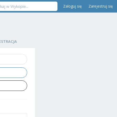
Zaloguj się
Zarejestruj się
ESTRACJA