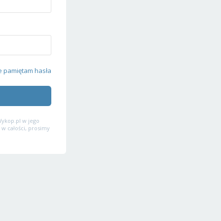
e pamiętam hasła
ykop.pl w jego
 w całości, prosimy