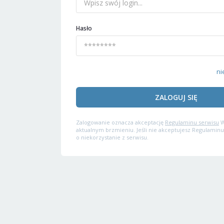
Hasło
ni
ZALOGUJ SIĘ
Zalogowanie oznacza akceptację
Regulaminu serwisu
W
aktualnym brzmieniu. Jeśli nie akceptujesz Regulaminu
o niekorzystanie z serwisu.