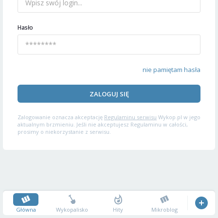
Hasło
nie pamiętam hasła
ZALOGUJ SIĘ
Zalogowanie oznacza akceptację
Regulaminu serwisu
Wykop.pl w jego
aktualnym brzmieniu. Jeśli nie akceptujesz Regulaminu w całości,
prosimy o niekorzystanie z serwisu.
Główna
Wykopalisko
Hity
Mikroblog