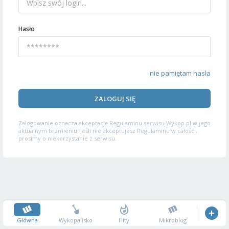
Hasło
nie pamiętam hasła
ZALOGUJ SIĘ
Zalogowanie oznacza akceptację
Regulaminu serwisu
Wykop.pl w jego
aktualnym brzmieniu. Jeśli nie akceptujesz Regulaminu w całości,
prosimy o niekorzystanie z serwisu.
Główna
Wykopalisko
Hity
Mikroblog