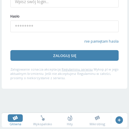
Hasło
nie pamiętam hasła
ZALOGUJ SIĘ
Zalogowanie oznacza akceptację
Regulaminu serwisu
Wykop.pl w jego
aktualnym brzmieniu. Jeśli nie akceptujesz Regulaminu w całości,
prosimy o niekorzystanie z serwisu.
Główna
Wykopalisko
Hity
Mikroblog