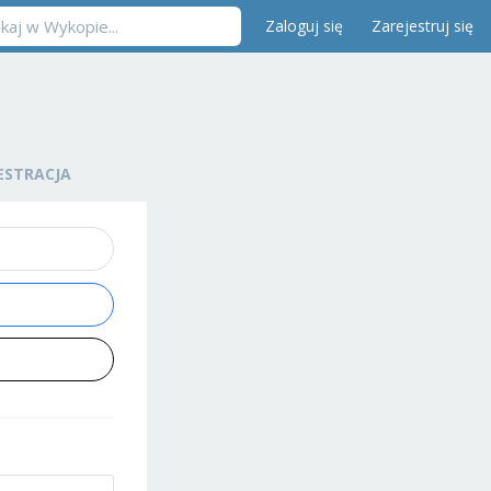
Zaloguj się
Zarejestruj się
ESTRACJA