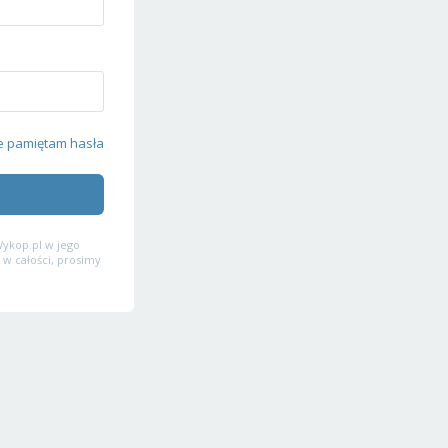
e pamiętam hasła
ykop.pl w jego
 w całości, prosimy