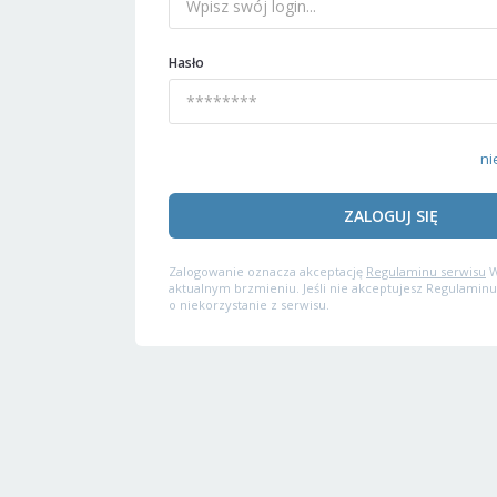
Hasło
ni
ZALOGUJ SIĘ
Zalogowanie oznacza akceptację
Regulaminu serwisu
W
aktualnym brzmieniu. Jeśli nie akceptujesz Regulaminu
o niekorzystanie z serwisu.