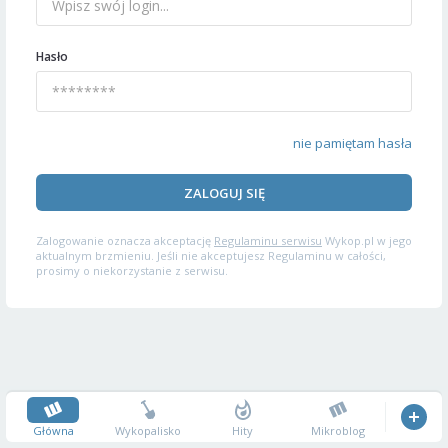
Hasło
nie pamiętam hasła
ZALOGUJ SIĘ
Zalogowanie oznacza akceptację
Regulaminu serwisu
Wykop.pl w jego
aktualnym brzmieniu. Jeśli nie akceptujesz Regulaminu w całości,
prosimy o niekorzystanie z serwisu.
Główna
Wykopalisko
Hity
Mikroblog