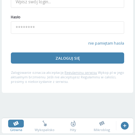
Hasło
nie pamiętam hasła
ZALOGUJ SIĘ
Zalogowanie oznacza akceptację
Regulaminu serwisu
Wykop.pl w jego
aktualnym brzmieniu. Jeśli nie akceptujesz Regulaminu w całości,
prosimy o niekorzystanie z serwisu.
Główna
Wykopalisko
Hity
Mikroblog