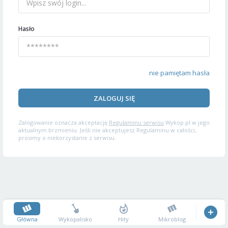
Hasło
nie pamiętam hasła
ZALOGUJ SIĘ
Zalogowanie oznacza akceptację
Regulaminu serwisu
Wykop.pl w jego
aktualnym brzmieniu. Jeśli nie akceptujesz Regulaminu w całości,
prosimy o niekorzystanie z serwisu.
Główna
Wykopalisko
Hity
Mikroblog