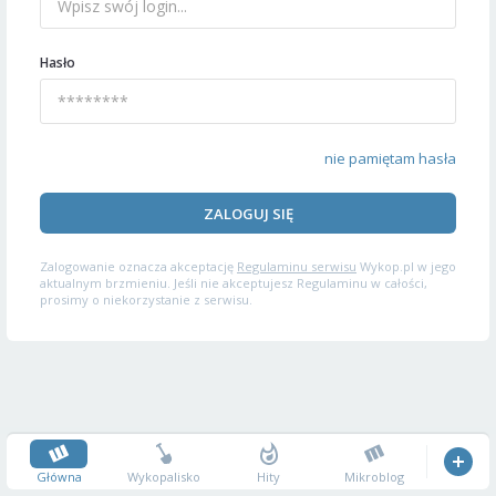
Hasło
nie pamiętam hasła
ZALOGUJ SIĘ
Zalogowanie oznacza akceptację
Regulaminu serwisu
Wykop.pl w jego
aktualnym brzmieniu. Jeśli nie akceptujesz Regulaminu w całości,
prosimy o niekorzystanie z serwisu.
Główna
Wykopalisko
Hity
Mikroblog