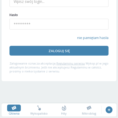
Hasło
nie pamiętam hasła
ZALOGUJ SIĘ
Zalogowanie oznacza akceptację
Regulaminu serwisu
Wykop.pl w jego
aktualnym brzmieniu. Jeśli nie akceptujesz Regulaminu w całości,
prosimy o niekorzystanie z serwisu.
Główna
Wykopalisko
Hity
Mikroblog