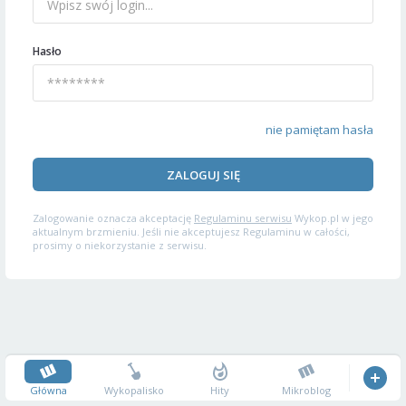
Hasło
nie pamiętam hasła
ZALOGUJ SIĘ
Zalogowanie oznacza akceptację
Regulaminu serwisu
Wykop.pl w jego
aktualnym brzmieniu. Jeśli nie akceptujesz Regulaminu w całości,
prosimy o niekorzystanie z serwisu.
Główna
Wykopalisko
Hity
Mikroblog