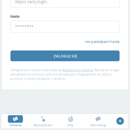
Hasło
nie pamiętam hasła
ZALOGUJ SIĘ
Zalogowanie oznacza akceptację
Regulaminu serwisu
Wykop.pl w jego
aktualnym brzmieniu. Jeśli nie akceptujesz Regulaminu w całości,
prosimy o niekorzystanie z serwisu.
Główna
Wykopalisko
Hity
Mikroblog