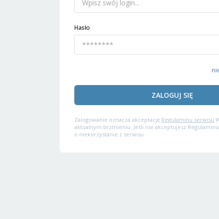
Hasło
ni
ZALOGUJ SIĘ
Zalogowanie oznacza akceptację
Regulaminu serwisu
W
aktualnym brzmieniu. Jeśli nie akceptujesz Regulaminu
o niekorzystanie z serwisu.