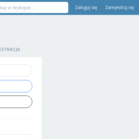
Zaloguj się
Zarejestruj się
ESTRACJA