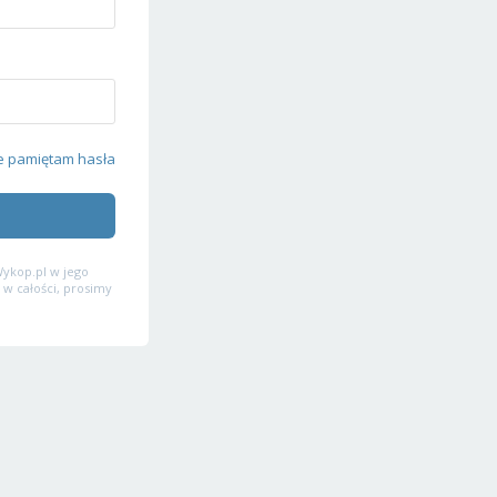
e pamiętam hasła
ykop.pl w jego
 w całości, prosimy