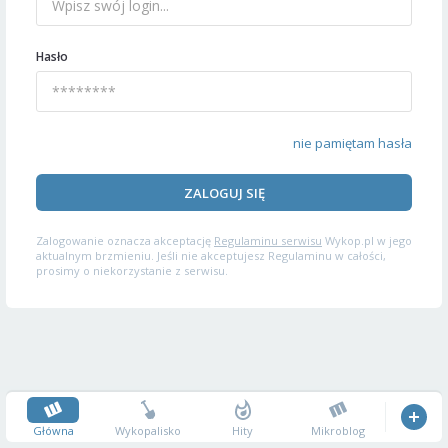
Hasło
nie pamiętam hasła
ZALOGUJ SIĘ
Zalogowanie oznacza akceptację
Regulaminu serwisu
Wykop.pl w jego
aktualnym brzmieniu. Jeśli nie akceptujesz Regulaminu w całości,
prosimy o niekorzystanie z serwisu.
Główna
Wykopalisko
Hity
Mikroblog