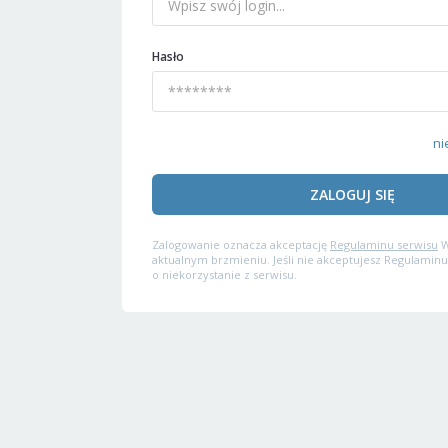
Hasło
ni
ZALOGUJ SIĘ
Zalogowanie oznacza akceptację
Regulaminu serwisu
W
aktualnym brzmieniu. Jeśli nie akceptujesz Regulaminu
o niekorzystanie z serwisu.