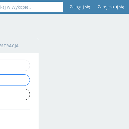
Zaloguj się
Zarejestruj się
ESTRACJA