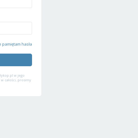
e pamiętam hasła
ykop.pl w jego
 w całości, prosimy