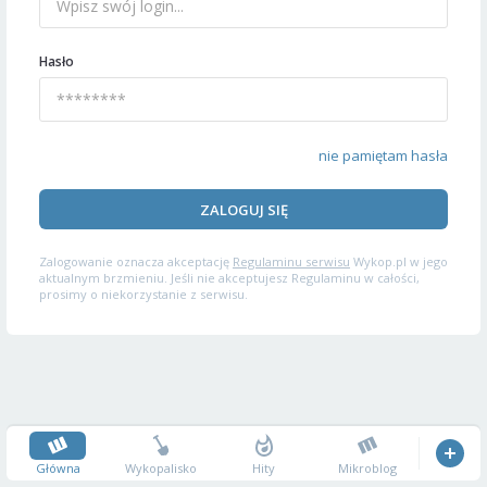
Hasło
nie pamiętam hasła
ZALOGUJ SIĘ
Zalogowanie oznacza akceptację
Regulaminu serwisu
Wykop.pl w jego
aktualnym brzmieniu. Jeśli nie akceptujesz Regulaminu w całości,
prosimy o niekorzystanie z serwisu.
Główna
Wykopalisko
Hity
Mikroblog