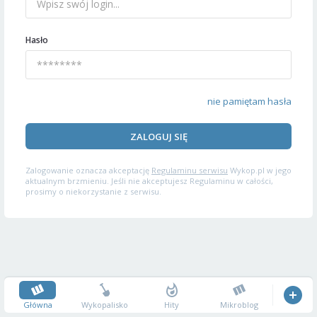
Hasło
nie pamiętam hasła
ZALOGUJ SIĘ
Zalogowanie oznacza akceptację
Regulaminu serwisu
Wykop.pl w jego
aktualnym brzmieniu. Jeśli nie akceptujesz Regulaminu w całości,
prosimy o niekorzystanie z serwisu.
Główna
Wykopalisko
Hity
Mikroblog