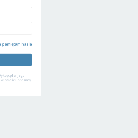
e pamiętam hasła
ykop.pl w jego
 w całości, prosimy