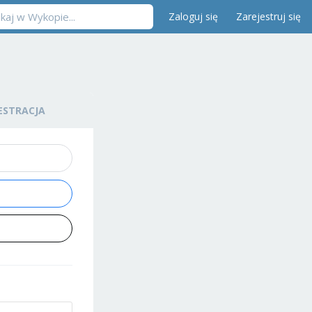
Zaloguj się
Zarejestruj się
ESTRACJA