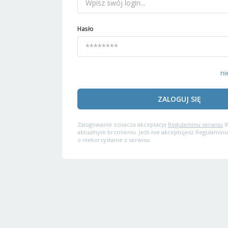
Hasło
ni
ZALOGUJ SIĘ
Zalogowanie oznacza akceptację
Regulaminu serwisu
W
aktualnym brzmieniu. Jeśli nie akceptujesz Regulaminu
o niekorzystanie z serwisu.