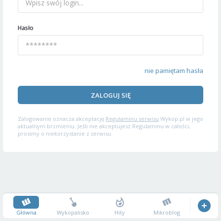
Hasło
nie pamiętam hasła
ZALOGUJ SIĘ
Zalogowanie oznacza akceptację
Regulaminu serwisu
Wykop.pl w jego
aktualnym brzmieniu. Jeśli nie akceptujesz Regulaminu w całości,
prosimy o niekorzystanie z serwisu.
Główna
Wykopalisko
Hity
Mikroblog