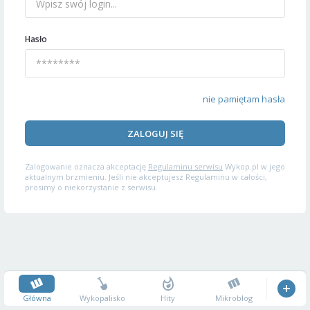
Hasło
nie pamiętam hasła
ZALOGUJ SIĘ
Zalogowanie oznacza akceptację
Regulaminu serwisu
Wykop.pl w jego
aktualnym brzmieniu. Jeśli nie akceptujesz Regulaminu w całości,
prosimy o niekorzystanie z serwisu.
Główna
Wykopalisko
Hity
Mikroblog