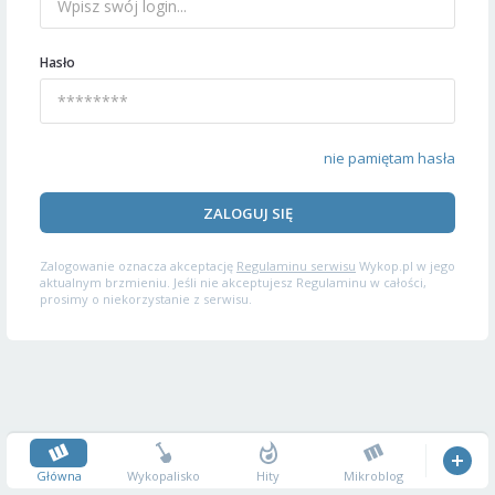
Hasło
nie pamiętam hasła
ZALOGUJ SIĘ
Zalogowanie oznacza akceptację
Regulaminu serwisu
Wykop.pl w jego
aktualnym brzmieniu. Jeśli nie akceptujesz Regulaminu w całości,
prosimy o niekorzystanie z serwisu.
Główna
Wykopalisko
Hity
Mikroblog